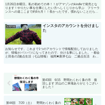
1月26日水曜日。私の初めての本！！がアマゾンのkindleで発売とな
ります！やりたい事を仕事にしたい方へしくじりから学ぶ フリーラ
ンスへの道ここまで約9カ月！！長かったです。慣れないことだらけ
で、ほんとに泣きそうでしたが、やっと発売まで...
インスタのアカウントを分けまし
お知らせ
た
お知らせです。これまで1つのアカウントで情報配信しておりました
が、情報がパツパツになってきたので、分ける事にしました。・都会
と田舎の2拠点生活（七山情報） 福岡✖︎唐津七山 二拠点生活 わく
わくなおみん(@wakuwa...
第43回 6/15 野間わくわく蚤の市 復
活します 沢山のご来場ありがとうござい
ました！
第44回 7/20（土） 野間わくわく蚤の