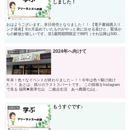
しました！
おはようございます。本日発売となりました！！ 【電子書籍購入リ
ンク発表】9カ月温めていたものがやっと表に出せる喜びと、緊張か
らの解放が嬉しいです。笑1週間期間限定で99円（それ以降は500円
になります。）また 読み放題サービスのご登...
2024年へ向けて
お知らせ
年末！色々なイベントが終わりました～！！今年は色々駆け抜け
た！！ あとは、残りのラストスパートです。 この投稿をInstagram
で見る 福岡✖︎唐津七山 二拠点生活 あべ農園七山(...
もうすぐです♪
お知らせ