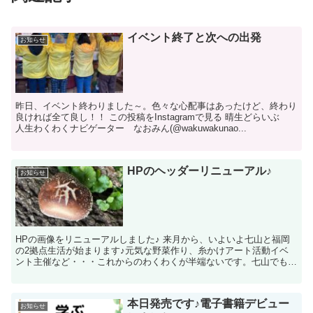
イベント終了と次への出発
お知らせ
昨日、イベント終わりました～。色々な心配事はあったけど、終わり
良ければ全て良し！！ この投稿をInstagramで見る 晴生どらいぶ
人生わくわくナビゲーター なおみん(@wakuwakunao...
HPのヘッダーリニューアル♪
お知らせ
HPの画像をリニューアルしました♪ 来月から、いよいよ七山と福岡
の2拠点生活が始まります♪元気な野菜作り、糸かけアート活動イベ
ント主催など・・・これからのわくわくが半端ないです。七山でも
色々な事が出来ればなぁと思います。今後の...
本日発売です♪電子書籍デビュー
お知らせ